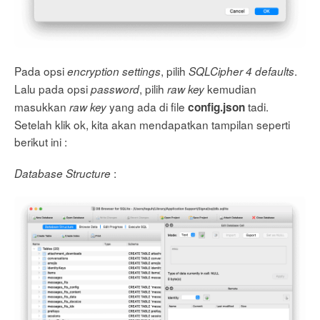
Pada opsi
, pilih
.
encryption settings
SQLCipher 4 defaults
Lalu pada opsi
, pilih
kemudian
password
raw key
masukkan
yang ada di file
tadi.
raw key
config.json
Setelah klik ok, kita akan mendapatkan tampilan seperti
berikut ini :
:
Database Structure