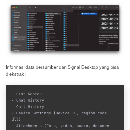
Informasi data bersumber dari Signal Desktop yang bisa
diekstrak :
- List Kontak

- Chat History

- Call History

- Device Settings 
(
Device ID, region code 
dll
)
- Attachments 
(
Foto, video, audio, dokumen 