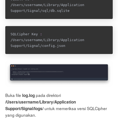
/Users/username/Library/Application 
Support/Signal/sql/db.sqlite
SQLCipher Key 
:
/Users/username/Library/Application 
Support/Signal/config.json
Buka file
pada direktori
log.log
/Users/username/Library/Application
untuk memeriksa versi SQLCipher
Support/Signal/logs/
yang digunakan.