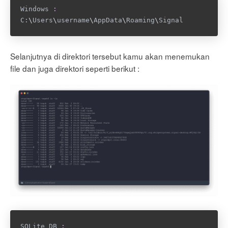
Windows 
:
C:
\
Users
\
username
\
AppData
\
Roaming
\
Signal
Selanjutnya di direktori tersebut kamu akan menemukan
file dan juga direktori seperti berikut :
SQLite DB 
: