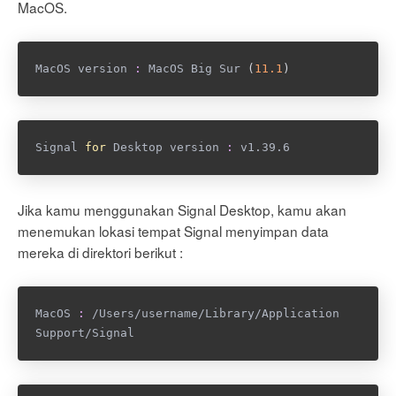
MacOS.
MacOS version 
:
 MacOS Big Sur 
(
11.1
)
Signal 
for
 Desktop version 
:
 v1.39.6
Jika kamu menggunakan Signal Desktop, kamu akan
menemukan lokasi tempat Signal menyimpan data
mereka di direktori berikut :
MacOS 
:
 /Users/username/Library/Application 
Support/Signal